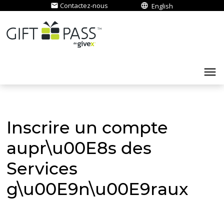
Contactez-nous
email
language
English
menu
Inscrire un compte
aupr\u00E8s des
Services
g\u00E9n\u00E9raux