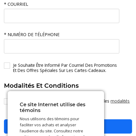
* COURRIEL
* NUMÉRO DE TÉLÉPHONE
Je Souhaite Être Informé Par Courriel Des Promotions
Et Des Offres Spéciales Sur Les Cartes-Cadeaux.
Modalités Et Conditions
* J’ai lu, je comprends et j’accepte d’être lié par les
modalités
Ce site Internet utilise des
et conditions d’utilisation.
témoins
Nous utilisons des témoins pour
faciliter vos achats et analyser
Inscrire une entreprise
l’audience du site. Consultez notre